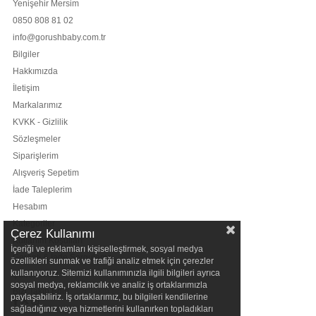
Yenişehir Mersim
0850 808 81 02
info@gorushbaby.com.tr
Bilgiler
Hakkımızda
İletişim
Markalarımız
KVKK - Gizlilik
Sözleşmeler
Siparişlerim
Alışveriş Sepetim
İade Taleplerim
Hesabım
Kategoriler
Çerez Kullanımı
Kullanım Koşulları
İçeriği ve reklamları kişiselleştirmek, sosyal medya
Garanti & İade Sorgulama
özellikleri sunmak ve trafiği analiz etmek için çerezler
kullanıyoruz. Sitemizi kullanımınızla ilgili bilgileri ayrıca
Şubelerimiz
sosyal medya, reklamcılık ve analiz iş ortaklarımızla
Bizi Takip Edin
paylaşabiliriz. İş ortaklarımız, bu bilgileri kendilerine
sağladığınız veya hizmetlerini kullanırken topladıkları