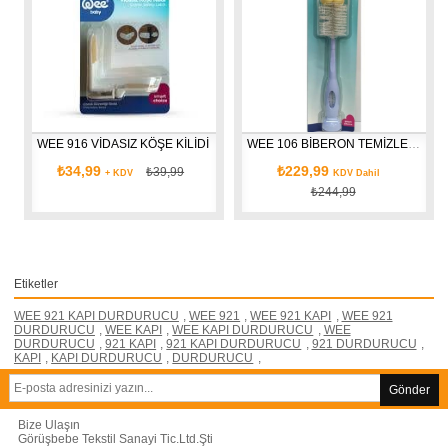
WEE 916 VİDASIZ KÖŞE KİLİDİ
WEE 106 BİBERON TEMİZLEME SETİ
₺34,99
₺229,99
₺39,99
+ KDV
KDV Dahil
₺244,99
Etiketler
WEE 921 KAPI DURDURUCU
,
WEE 921
,
WEE 921 KAPI
,
WEE 921
DURDURUCU
,
WEE KAPI
,
WEE KAPI DURDURUCU
,
WEE
DURDURUCU
,
921 KAPI
,
921 KAPI DURDURUCU
,
921 DURDURUCU
,
KAPI
,
KAPI DURDURUCU
,
DURDURUCU
,
Gönder
Bize Ulaşın
Görüşbebe Tekstil Sanayi Tic.Ltd.Şti