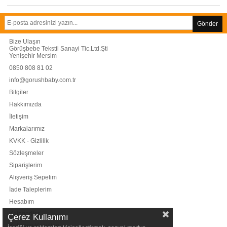
Gönder
Bize Ulaşın
Görüşbebe Tekstil Sanayi Tic.Ltd.Şti
Yenişehir Mersim
0850 808 81 02
info@gorushbaby.com.tr
Bilgiler
Hakkımızda
İletişim
Markalarımız
KVKK - Gizlilik
Sözleşmeler
Siparişlerim
Alışveriş Sepetim
İade Taleplerim
Hesabım
Kategoriler
Çerez Kullanımı
Kullanım Koşulları