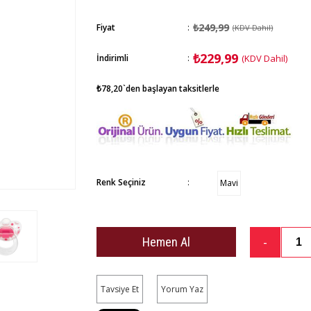
₺249,99
Fiyat
:
(KDV Dahil)
₺229,99
İndirimli
:
(KDV Dahil)
₺78,20
`den başlayan taksitlerle
Renk Seçiniz
:
Mavi
Tavsiye Et
Yorum Yaz