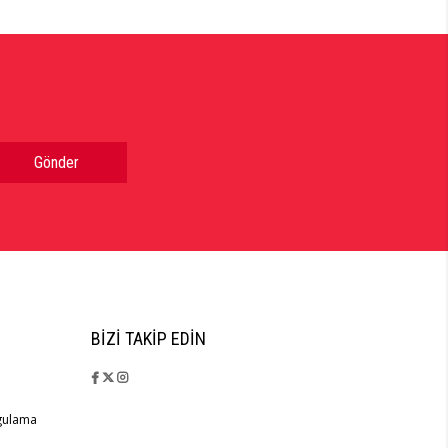
Gönder
BIZI TAKIP EDIN
rgulama