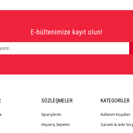
E-bültenimize kayıt olun!
R
SÖZLEŞMELER
KATEGORILER
a
Siparişlerim
Kullanım Koşulları
Alışveriş Sepetim
Garanti & İade So