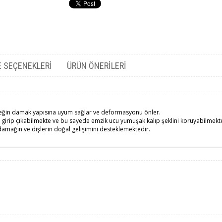
 SEÇENEKLERI
ÜRÜN ÖNERILERI
beğin damak yapısına uyum sağlar ve deformasyonu önler.
girip çıkabilmekte ve bu sayede emzik ucu yumuşak kalıp şeklini koruyabilmekt
amağın ve dişlerin doğal gelişimini desteklemektedir.