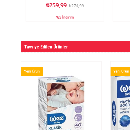
₺259,99
₺274,99
%5
İndirim
Tavsiye Edilen Ürünler
Yeni Ürün
Yeni Ürün