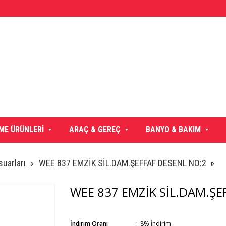
ME ÜRÜNLERİ
ARAÇ & GEREÇ
BANYO & BAKIM
uarları
WEE 837 EMZİK SİL.DAM.ŞEFFAF DESENL NO:2
WEE 837 EMZİK SİL.DAM.ŞE
İndirim Oranı
:
8
%
İndirim