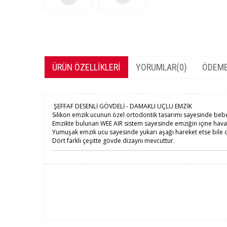
ÜRÜN ÖZELLIKLERI
YORUMLAR
(0)
ÖDEME
ŞEFFAF DESENLİ GÖVDELİ - DAMAKLI UÇLU EMZİK
Silikon emzik ucunun özel ortodontik tasarımı sayesinde be
Emzikte bulunan WEE AIR sistem sayesinde emziğin içine hava 
Yumuşak emzik ucu sayesinde yukarı aşağı hareket etse bile d
Dört farklı çeşitte gövde dizaynı mevcuttur.