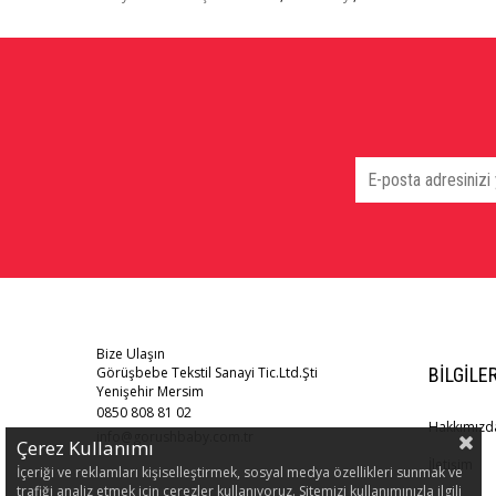
Bize Ulaşın
Görüşbebe Tekstil Sanayi Tic.Ltd.Şti
BILGILE
Yenişehir Mersim
0850 808 81 02
Hakkımızd
info@gorushbaby.com.tr
Çerez Kullanımı
İletişim
İçeriği ve reklamları kişiselleştirmek, sosyal medya özellikleri sunmak ve
trafiği analiz etmek için çerezler kullanıyoruz. Sitemizi kullanımınızla ilgili