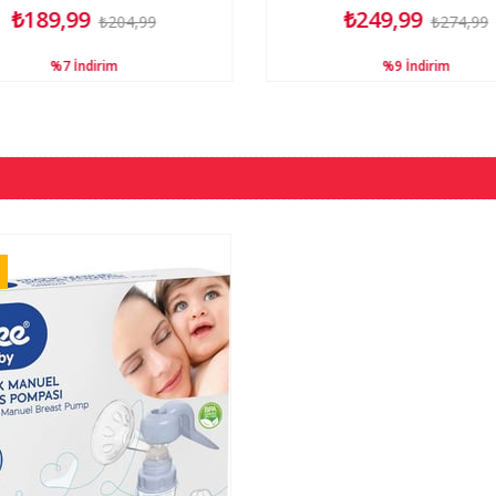
₺189,99
₺249,99
₺204,99
₺274,99
%7
İndirim
%9
İndirim