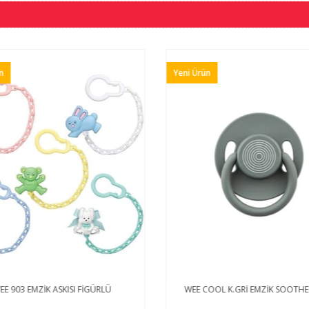
n
Yeni Ürün
EE 903 EMZİK ASKISI FİGÜRLÜ
WEE COOL K.GRİ EMZİK SOOTH