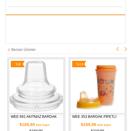
Benzer Ürünler
%8
%14
İndirim
İndirim
80ML
WEE 891 AKITMAZ BARDAK YEDEK UÇ
WEE 353 BARDAK PİPETLİ 
₺169,99
₺189,99
KDV Dahil
KDV Dahil
₺184,99
₺219,99