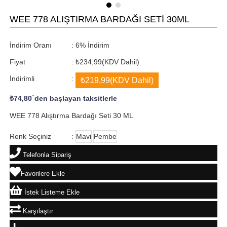
WEE 778 ALIŞTIRMA BARDAĞI SETİ 30ML
İndirim Oranı
:
6
%
İndirim
Fiyat
:
₺234,99
(KDV Dahil)
İndirimli
:
₺219,99
(KDV Dahil)
₺74,80
`den başlayan taksitlerle
WEE 778 Alıştırma Bardağı Seti 30 ML
Renk Seçiniz
:
Mavi
Pembe
Telefonla Sipariş
Favorilere Ekle
İstek Listeme Ekle
Karşılaştır