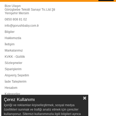
Bize Ulaşın
Görüşbebe Tekstil Sanayi Tic.Ltd.Şti
Yenişehir Mersim
0850 808 81 02
info@gorushbaby.com.tr
Bilgiler
Hakkımızda
İletişim
Markalarımız
KVKK - Gizlilik
Sözleşmeler
Siparişlerim
Alışveriş Sepetim
İade Taleplerim
Hesabım
Kategoriler
Çerez Kullanımı
Kullanım Koşulları
İçeriği ve reklamları kişiselleştirmek, sosyal medya
Garanti & İade Sorgulama
özellikleri sunmak ve trafiği analiz etmek için çerezler
Şubelerimiz
kullanıyoruz. Sitemizi kullanımınızla ilgili bilgileri ayrıca