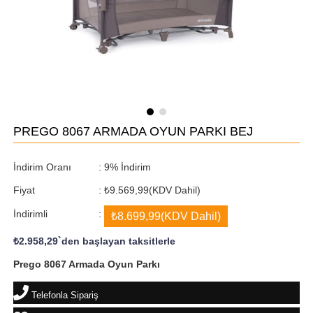
PREGO 8067 ARMADA OYUN PARKI BEJ
İndirim Oranı
:
9
%
İndirim
Fiyat
:
₺9.569,99
(KDV Dahil)
İndirimli
:
₺8.699,99
(KDV Dahil)
₺2.958,29
`den başlayan taksitlerle
Prego 8067 Armada Oyun Parkı
Telefonla Sipariş