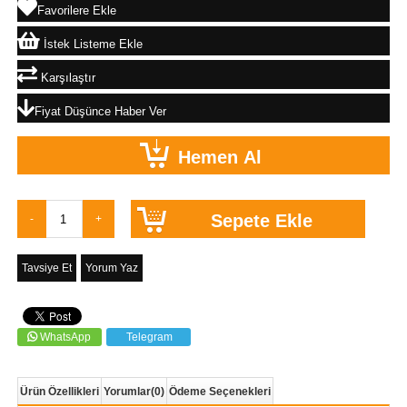
Favorilere Ekle
İstek Listeme Ekle
Karşılaştır
Fiyat Düşünce Haber Ver
Tavsiye Et
Yorum Yaz
WhatsApp
Telegram
Ürün Özellikleri
Yorumlar
(0)
Ödeme Seçenekleri