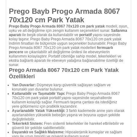
Prego Bayb Progo Armada 8067
70x120 cm Park Yatak
Prego Baby Progo Armada 8067 70x120 cm park yatak
modeli, oyun,
uyku ve alt değiştirme için zengin kullanım seçenekleri sunar.
Sallanma
aparatı
ile beşik olarak da kullanılabilir ve
portatif
yapısı sayesinde
kolay taşınır. Prego Baby Prego Armada 8067 70x120 cm park yatak
indirim fırsatları ile bütçenize uygun seçenekler bulunabilir. Prego Baby
Prego Armada 8067 70x120 cm park yatak modelleri
fermuarlı
pencere
ve çıkarılabilir alt değiştirme ünitesi ile ebeveynlerin
kullanımını kolaylaştırır. Portatif cibinliğe sahip model, tekerlekleri ve
ekstra bağlantı aparatı ile ebeveyn yatağına bağlanabilme özelliği de
sunar.
Prego Armada 8067 70x120 cm Park Yatak
Özellikleri
Yan Duvarlar:
Düşmeye karşı güvenlik sağlayan sağlam ve
korunaklı yan duvarlar bulunur.
Katlanabilir ve Taşınabilir Yapı:
Prego Baby Prego Armada 8067
70x120 cm park yatak portatif yapısı sayesinde seyahatlerde
kullanım kolaylığı sağlar. Fermuarlı taşıma çantası da istediğiniz
yere götürmeniz için pratiklik kazandırır.
Ayarlanabilir Yatak Yüksekliği:
3 farklı kademede anne yanı olarak
ayarlanabilen yükseklik bebeğin yaşına ve boyuna uygun şekilde
değiştirilebilir.
Tekerlekli Sistem:
Fren sistemli tekerlekler ile hareket ettirilebilir ve
güvenli bir şekilde sabitlenebilir.
Dayanıklı ve Sağlıklı Malzeme:
Hipoalerjenik kumaşlar ve sağlam
yapı ile uzun ömürlü ve güvenli kullanım sunar.