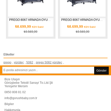
PREGO 8067 ARMADA OYUN PARKI FÜME
PREGO 8067 ARMADA OYUN PARKI GRİ
₺8.699,99
₺8.699,99
KDV Dahil
KDV Dahil
₺9.569,99
₺9.569,99
Etiketler
prego
,
yürüteç
,
5082
,
prego 5082 yürüteç
,
Gönder
Bize Ulaşın
Görüşbebe Tekstil Sanayi Tic.Ltd.Şti
Yenişehir Mersim
0850 808 81 02
info@gorushbaby.com.tr
Bilgiler
Hakkımızda