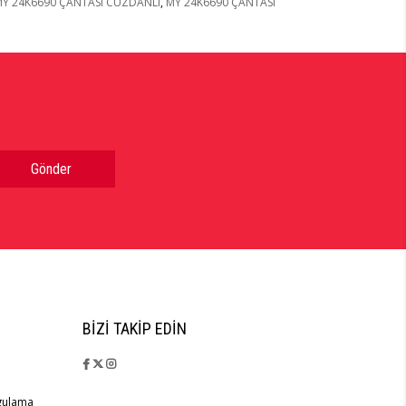
Y 24K6690 ÇANTASI CÜZDANLI
,
MY 24K6690 ÇANTASI
Gönder
BIZI TAKIP EDIN
rgulama