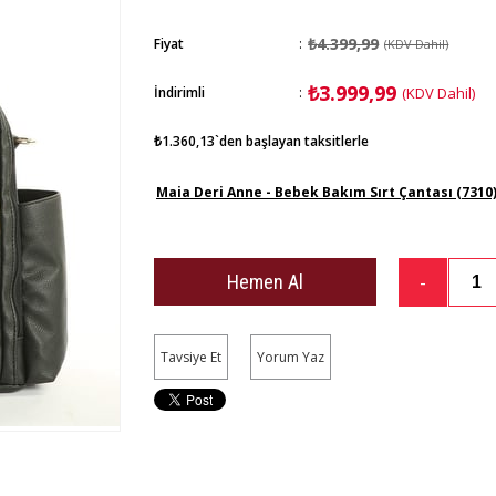
₺4.399,99
Fiyat
:
(KDV Dahil)
₺3.999,99
İndirimli
:
(KDV Dahil)
₺1.360,13
`den başlayan taksitlerle
Maia Deri Anne - Bebek Bakım Sırt Çantası (7310
Tavsiye Et
Yorum Yaz