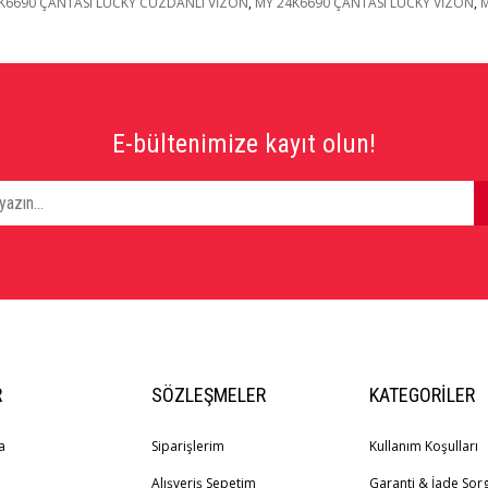
K6690 ÇANTASI LUCKY CÜZDANLI VİZON
,
MY 24K6690 ÇANTASI LUCKY VİZON
,
M
E-bültenimize kayıt olun!
R
SÖZLEŞMELER
KATEGORILER
a
Siparişlerim
Kullanım Koşulları
Alışveriş Sepetim
Garanti & İade So