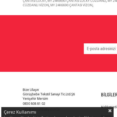
ÇANTASI LUCKY
,
MY 24K6690 ÇANTASI LUCKY CÜZDANLI
,
MY 24
CÜZDANLI VİZON
,
MY 24K6690 ÇANTASI VİZON
,
Bize Ulaşın
Görüşbebe Tekstil Sanayi Tic.Ltd.Şti
BILGILE
Yenişehir Mersim
0850 808 81 02
Hakkımızd
info@gorushbaby.com.tr
Çerez Kullanımı
İletişim