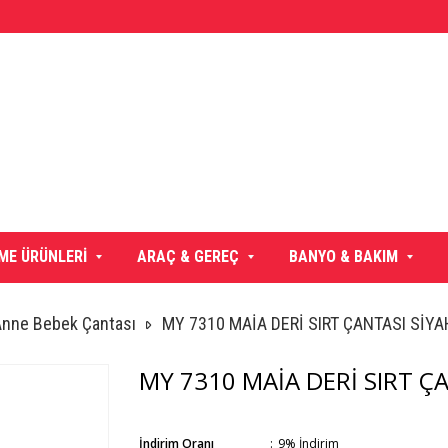
ME ÜRÜNLERİ
ARAÇ & GEREÇ
BANYO & BAKIM
nne Bebek Çantası
MY 7310 MAİA DERİ SIRT ÇANTASI SİYA
MY 7310 MAİA DERİ SIRT Ç
İndirim Oranı
:
9
%
İndirim