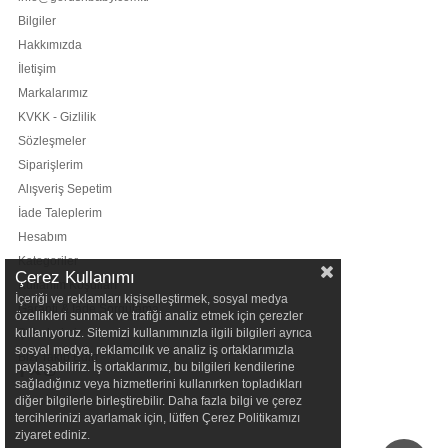
Bilgiler
Hakkımızda
İletişim
Markalarımız
KVKK - Gizlilik
Sözleşmeler
Siparişlerim
Alışveriş Sepetim
İade Taleplerim
Hesabım
Kategoriler
Çerez Kullanımı
Kullanım Koşulları
İçeriği ve reklamları kişiselleştirmek, sosyal medya
Garanti & İade Sorgulama
özellikleri sunmak ve trafiği analiz etmek için çerezler
kullanıyoruz. Sitemizi kullanımınızla ilgili bilgileri ayrıca
Şubelerimiz
sosyal medya, reklamcılık ve analiz iş ortaklarımızla
Bizi Takip Edin
paylaşabiliriz. İş ortaklarımız, bu bilgileri kendilerine
sağladığınız veya hizmetlerini kullanırken topladıkları
diğer bilgilerle birleştirebilir. Daha fazla bilgi ve çerez
tercihlerinizi ayarlamak için, lütfen Çerez Politikamızı
ziyaret ediniz.