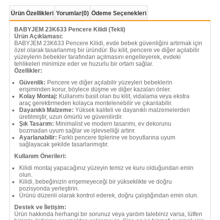
Ürün Özellikleri
Yorumlar
(0)
Ödeme Seçenekleri
BABYJEM 23K633 Pencere Kilidi (Tekli)
Ürün Açıklaması:
BABYJEM 23K633 Pencere Kilidi, evde bebek güvenliğini artırmak için
özel olarak tasarlanmış bir üründür. Bu kilit, pencere ve diğer açılabilir
yüzeylerin bebekler tarafından açılmasını engelleyerek, evdeki
tehlikeleri minimize eder ve huzurlu bir ortam sağlar.
Özellikler:
Güvenlik:
Pencere ve diğer açılabilir yüzeyleri bebeklerin
erişiminden korur, böylece düşme ve diğer kazaları önler.
Kolay Montaj:
Kullanımı basit olan bu kilit, vidalama veya ekstra
araç gerektirmeden kolayca montelenebilir ve çıkarılabilir.
Dayanıklı Malzeme:
Yüksek kaliteli ve dayanıklı malzemelerden
üretilmiştir, uzun ömürlü ve güvenilirdir.
Şık Tasarım:
Minimalist ve modern tasarımı, ev dekorunu
bozmadan uyum sağlar ve işlevselliği artırır.
Ayarlanabilir:
Farklı pencere tiplerine ve boyutlarına uyum
sağlayacak şekilde tasarlanmıştır.
Kullanım Önerileri:
Kilidi montaj yapacağınız yüzeyin temiz ve kuru olduğundan emin
olun.
Kilidi, bebeğinizin erişemeyeceği bir yükseklikte ve doğru
pozisyonda yerleştirin.
Ürünü düzenli olarak kontrol ederek, doğru çalıştığından emin olun.
Destek ve İletişim:
Ürün hakkında herhangi bir sorunuz veya yardım talebiniz varsa, lütfen