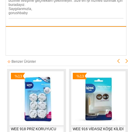
bizimle iletişime geçmekten çekinmeyin. Size en iyi hizmeti sunmak için
buradayız.
Saygılarımızla,
gorushbaby
Benzer Ürünler
%13
%13
İndirim
İndirim
WEE 918 PRİZ KORUYUCU
WEE 916 VİDASIZ KÖŞE KİLİDİ