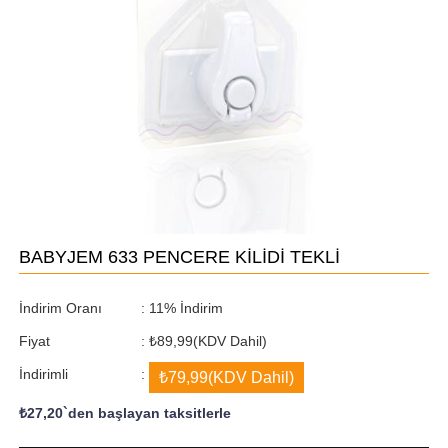
BABYJEM 633 PENCERE KİLİDİ TEKLİ
İndirim Oranı
:
11
%
İndirim
Fiyat
:
₺89,99
(KDV Dahil)
İndirimli
:
₺79,99
(KDV Dahil)
₺27,20
`den başlayan taksitlerle