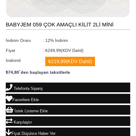
BABYJEM 059 ÇOK AMAÇLI KİLİT 2Lİ MİNİ
İndirim Oranı
:
12
%
İndirim
Fiyat
:
₺249,99
(KDV Dahil)
İndirimli
:
₺219,99
(KDV Dahil)
₺74,80
`den başlayan taksitlerle
Telefonla Sipariş
Favorilere Ekle
İstek Listeme Ekle
Karşılaştır
Fiyat Düşünce Haber Ver