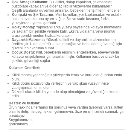
Çok Amaçlı Kullanım:
Bu kilitler, dolap kapakları, çekmeceler,
buzdolabı kapakları ve diğer açılabilir yüzeylerde kullanılabilir.
Çeşitli alanlarda güvenliği artırarak, bebeklerin erişimlerini engeller.
Kompakt ve Şık Tasarım:
Mini boyutları, yer kaplamadan ve estetik
açıdan ev dekoruna uyum sağlar. Şık ve sade tasarımı, farklı
yüzeylerde uyumlu görünür.
Kolay Montaj:
Yapışkanlı arka yüzeyi sayesinde kolayca montelenir
ve sağlam bir şekilde yerinde kalır. Ekstra vidalama veya montaj
aracı gerektirmeden hızlıca kurulabilir.
Dayanıklı Malzeme:
Yüksek kaliteli ve dayanıklı malzemelerden
üretilmiştir. Uzun ömürlü kullanım sağlar ve bebeklerin güvenliği için
güvenilir bir koruma sunar.
Çocuk Dostu:
Kilit, bebeklerin erişimini engellerken, ebeveynlerin
kolayca erişebilmesi için tasarlanmıştır. Kullanımı basit ve pratik bir
şekilde güvenliği sağlar.
Kullanım Önerileri:
Kilidi montaj yapacağınız yüzeylerin temiz ve kuru olduğundan emin
olun.
Kilidi doğru pozisyonda yerleştirin ve yapışkan yüzeyin iyice
yapıştığından emin olun.
Düzenli olarak kilidin yerinde olup olmadığını ve güvenliğini kontrol
edin.
Destek ve İletişim:
Ürün hakkında herhangi bir sorunuz veya yardım talebiniz varsa, lütfen
bizimle iletişime geçmekten çekinmeyin. Size en iyi hizmeti sunmak için
buradayız.
Saygılarımızla,
gorushbaby