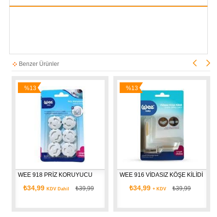
Benzer Ürünler
%13
%13
İndirim
İndirim
WEE 918 PRİZ KORUYUCU
WEE 916 VİDASIZ KÖŞE KİLİDİ
₺34,99
₺34,99
₺39,99
₺39,99
KDV Dahil
+ KDV