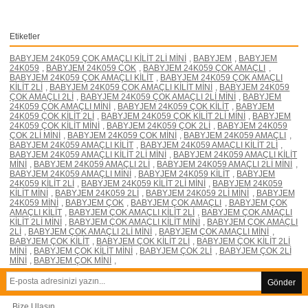
Etiketler
BABYJEM 24K059 ÇOK AMAÇLI KİLİT 2Lİ MİNİ
,
BABYJEM
,
BABYJEM
24K059
,
BABYJEM 24K059 ÇOK
,
BABYJEM 24K059 ÇOK AMAÇLI
,
BABYJEM 24K059 ÇOK AMAÇLI KİLİT
,
BABYJEM 24K059 ÇOK AMAÇLI
KİLİT 2Lİ
,
BABYJEM 24K059 ÇOK AMAÇLI KİLİT MİNİ
,
BABYJEM 24K059
ÇOK AMAÇLI 2Lİ
,
BABYJEM 24K059 ÇOK AMAÇLI 2Lİ MİNİ
,
BABYJEM
24K059 ÇOK AMAÇLI MİNİ
,
BABYJEM 24K059 ÇOK KİLİT
,
BABYJEM
24K059 ÇOK KİLİT 2Lİ
,
BABYJEM 24K059 ÇOK KİLİT 2Lİ MİNİ
,
BABYJEM
24K059 ÇOK KİLİT MİNİ
,
BABYJEM 24K059 ÇOK 2Lİ
,
BABYJEM 24K059
ÇOK 2Lİ MİNİ
,
BABYJEM 24K059 ÇOK MİNİ
,
BABYJEM 24K059 AMAÇLI
,
BABYJEM 24K059 AMAÇLI KİLİT
,
BABYJEM 24K059 AMAÇLI KİLİT 2Lİ
,
BABYJEM 24K059 AMAÇLI KİLİT 2Lİ MİNİ
,
BABYJEM 24K059 AMAÇLI KİLİT
MİNİ
,
BABYJEM 24K059 AMAÇLI 2Lİ
,
BABYJEM 24K059 AMAÇLI 2Lİ MİNİ
,
BABYJEM 24K059 AMAÇLI MİNİ
,
BABYJEM 24K059 KİLİT
,
BABYJEM
24K059 KİLİT 2Lİ
,
BABYJEM 24K059 KİLİT 2Lİ MİNİ
,
BABYJEM 24K059
KİLİT MİNİ
,
BABYJEM 24K059 2Lİ
,
BABYJEM 24K059 2Lİ MİNİ
,
BABYJEM
24K059 MİNİ
,
BABYJEM ÇOK
,
BABYJEM ÇOK AMAÇLI
,
BABYJEM ÇOK
AMAÇLI KİLİT
,
BABYJEM ÇOK AMAÇLI KİLİT 2Lİ
,
BABYJEM ÇOK AMAÇLI
KİLİT 2Lİ MİNİ
,
BABYJEM ÇOK AMAÇLI KİLİT MİNİ
,
BABYJEM ÇOK AMAÇLI
2Lİ
,
BABYJEM ÇOK AMAÇLI 2Lİ MİNİ
,
BABYJEM ÇOK AMAÇLI MİNİ
,
BABYJEM ÇOK KİLİT
,
BABYJEM ÇOK KİLİT 2Lİ
,
BABYJEM ÇOK KİLİT 2Lİ
MİNİ
,
BABYJEM ÇOK KİLİT MİNİ
,
BABYJEM ÇOK 2Lİ
,
BABYJEM ÇOK 2Lİ
MİNİ
,
BABYJEM ÇOK MİNİ
,
Gönder
Bize Ulaşın