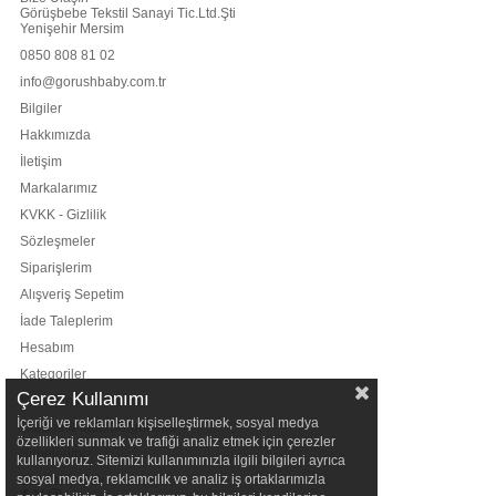
Görüşbebe Tekstil Sanayi Tic.Ltd.Şti
Yenişehir Mersim
0850 808 81 02
info@gorushbaby.com.tr
Bilgiler
Hakkımızda
İletişim
Markalarımız
KVKK - Gizlilik
Sözleşmeler
Siparişlerim
Alışveriş Sepetim
İade Taleplerim
Hesabım
Kategoriler
Çerez Kullanımı
Kullanım Koşulları
İçeriği ve reklamları kişiselleştirmek, sosyal medya
Garanti & İade Sorgulama
özellikleri sunmak ve trafiği analiz etmek için çerezler
Şubelerimiz
kullanıyoruz. Sitemizi kullanımınızla ilgili bilgileri ayrıca
sosyal medya, reklamcılık ve analiz iş ortaklarımızla
Bizi Takip Edin