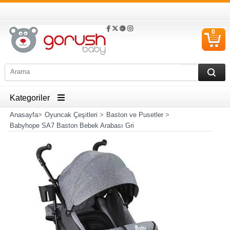
0
S
Ü
Kategoriler
Anasayfa
>
Oyuncak Çeşitleri
>
Baston ve Pusetler
>
Babyhope SA7 Baston Bebek Arabası Gri