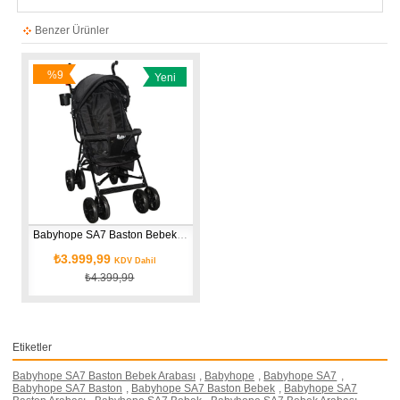
Benzer Ürünler
%9
Yeni
İndirim
Ürün
Babyhope SA7 Baston Bebek Arabası Siyah
₺3.999,99
KDV Dahil
₺4.399,99
Etiketler
Babyhope SA7 Baston Bebek Arabası
,
Babyhope
,
Babyhope SA7
,
Babyhope SA7 Baston
,
Babyhope SA7 Baston Bebek
,
Babyhope SA7