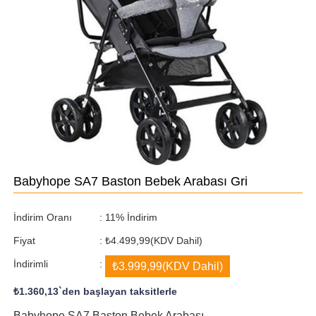
Babyhope SA7 Baston Bebek Arabası Gri
İndirim Oranı
:
11
%
İndirim
Fiyat
:
₺4.499,99
(KDV Dahil)
İndirimli
:
₺3.999,99
(KDV Dahil)
₺1.360,13
`den başlayan taksitlerle
Babyhope SA7 Baston Bebek Arabası