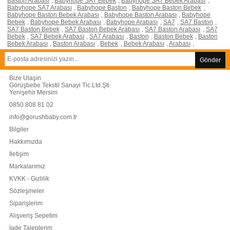
Baston Arabası
,
Babyhope SA7 Bebek
,
Babyhope SA7 Bebek Arabası
,
Babyhope SA7 Arabası
,
Babyhope Baston
,
Babyhope Baston Bebek
,
Babyhope Baston Bebek Arabası
,
Babyhope Baston Arabası
,
Babyhope
Bebek
,
Babyhope Bebek Arabası
,
Babyhope Arabası
,
SA7
,
SA7 Baston
,
SA7 Baston Bebek
,
SA7 Baston Bebek Arabası
,
SA7 Baston Arabası
,
SA7
Bebek
,
SA7 Bebek Arabası
,
SA7 Arabası
,
Baston
,
Baston Bebek
,
Baston
Bebek Arabası
,
Baston Arabası
,
Bebek
,
Bebek Arabası
,
Arabası
,
Gönder
Bize Ulaşın
Görüşbebe Tekstil Sanayi Tic.Ltd.Şti
Yenişehir Mersim
0850 808 81 02
info@gorushbaby.com.tr
Bilgiler
Hakkımızda
İletişim
Markalarımız
KVKK - Gizlilik
Sözleşmeler
Siparişlerim
Alışveriş Sepetim
İade Taleplerim