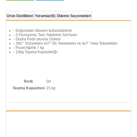
Ürün Özellikleri
Yorumlar
(0)
Ödeme Seçenekleri
- Doğumdan itibaren kullanılabilme
- 3 Pozisyonlu Tam Yatabilen Sırt Ayarı
- Ekstra Pedli oturma Ünitesi
- 360 ° Dönebilen 4x7” Ön Tekerlekler ve 4x7’’ Arka Tekerlekler
- Puset Ağırlık 7 kg
- 15kg Taşıma Kapasiteli]]>
Renk
Gri
Taşıma Kapasitesi
15 kg