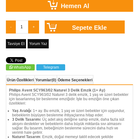
Tavsiye Et
Yorum Yaz
WhatsApp
Telegram
Ürün Özellikleri
Yorumlar
(0)
Ödeme Seçenekleri
Philips Avent SCY963/02 Naturel 3 Delik Emzik (1+ Ay)
Philips Avent SCY963/02 Naturel 3 delik emzik, 1 yaş ve üzeri bebekler
için tasarlanmış bir beslenme emziğidir. İşte bu emziğin öne çıkan
özellikleri:
Yaş Aralığı
: 1+ ay. Bu emzik, 1 yaş ve üzeri bebekler için uygundur,
bebeklerin büyüyen beslenme ihtiyaçlarına hitap eder.
3 Delik Tasarımı
: Üç adet akış deliğine sahip emzik, daha fazla süt
akışını destekler ve bebeklerin daha büyük miktarda sıvı almasını
sağlar. Bu tasarım, bebeğinizin beslenme sürecini daha hızlı ve
verimli hale getirir.
Naturel Tasarım
: Emzik, doğal memeyi taklit edecek şekilde