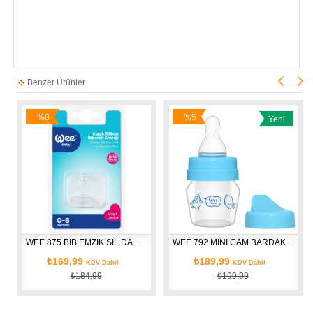
Benzer Ürünler
%8
%5
Yeni
İndirim
İndirim
Ürün
WEE 875 BİB.EMZİK SİL.DAMAKLI NO:1
WEE 792 MİNİ CAM BARDAK SETİ ALIŞTIRMA
₺169,99
₺189,99
KDV Dahil
KDV Dahil
₺184,99
₺199,99