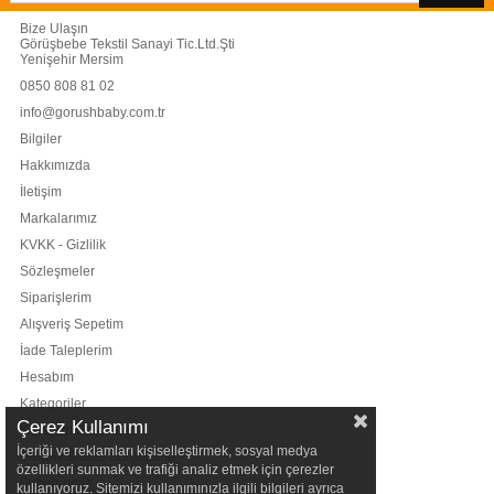
Bize Ulaşın
Görüşbebe Tekstil Sanayi Tic.Ltd.Şti
Yenişehir Mersim
0850 808 81 02
info@gorushbaby.com.tr
Bilgiler
Hakkımızda
İletişim
Markalarımız
KVKK - Gizlilik
Sözleşmeler
Siparişlerim
Alışveriş Sepetim
İade Taleplerim
Hesabım
Kategoriler
Çerez Kullanımı
Kullanım Koşulları
İçeriği ve reklamları kişiselleştirmek, sosyal medya
Garanti & İade Sorgulama
özellikleri sunmak ve trafiği analiz etmek için çerezler
Şubelerimiz
kullanıyoruz. Sitemizi kullanımınızla ilgili bilgileri ayrıca