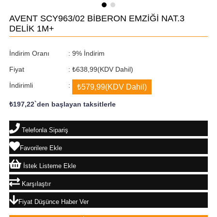
AVENT SCY963/02 BİBERON EMZİĞİ NAT.3
DELİK 1M+
İndirim Oranı
:
9
%
İndirim
Fiyat
:
₺638,99
(KDV Dahil)
İndirimli
:
₺579,99
(KDV Dahil)
₺197,22
`den başlayan taksitlerle
Telefonla Sipariş
Favorilere Ekle
İstek Listeme Ekle
Karşılaştır
Fiyat Düşünce Haber Ver