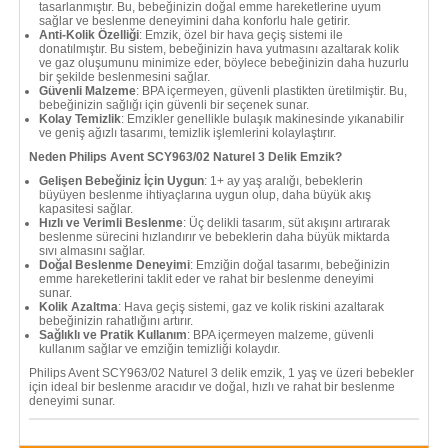
tasarlanmıştır. Bu, bebeğinizin doğal emme hareketlerine uyum
sağlar ve beslenme deneyimini daha konforlu hale getirir.
Anti-Kolik Özelliği
: Emzik, özel bir hava geçiş sistemi ile
donatılmıştır. Bu sistem, bebeğinizin hava yutmasını azaltarak kolik
ve gaz oluşumunu minimize eder, böylece bebeğinizin daha huzurlu
bir şekilde beslenmesini sağlar.
Güvenli Malzeme
: BPA içermeyen, güvenli plastikten üretilmiştir. Bu,
bebeğinizin sağlığı için güvenli bir seçenek sunar.
Kolay Temizlik
: Emzikler genellikle bulaşık makinesinde yıkanabilir
ve geniş ağızlı tasarımı, temizlik işlemlerini kolaylaştırır.
Neden Philips Avent SCY963/02 Naturel 3 Delik Emzik?
Gelişen Bebeğiniz İçin Uygun
: 1+ ay yaş aralığı, bebeklerin
büyüyen beslenme ihtiyaçlarına uygun olup, daha büyük akış
kapasitesi sağlar.
Hızlı ve Verimli Beslenme
: Üç delikli tasarım, süt akışını artırarak
beslenme sürecini hızlandırır ve bebeklerin daha büyük miktarda
sıvı almasını sağlar.
Doğal Beslenme Deneyimi
: Emziğin doğal tasarımı, bebeğinizin
emme hareketlerini taklit eder ve rahat bir beslenme deneyimi
sunar.
Kolik Azaltma
: Hava geçiş sistemi, gaz ve kolik riskini azaltarak
bebeğinizin rahatlığını artırır.
Sağlıklı ve Pratik Kullanım
: BPA içermeyen malzeme, güvenli
kullanım sağlar ve emziğin temizliği kolaydır.
Philips Avent SCY963/02 Naturel 3 delik emzik, 1 yaş ve üzeri bebekler
için ideal bir beslenme aracıdır ve doğal, hızlı ve rahat bir beslenme
deneyimi sunar.