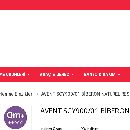
ME ÜRÜNLERİ
ARAÇ & GEREÇ
BANYO & BAKIM
slenme Emzikleri
AVENT SCY900/01 BİBERON NATUREL RE
AVENT SCY900/01 BİBERO
İndirim Oranı
:
9
%
İndirim