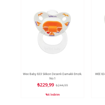
de No:3
Wee Baby 833 Silikon Desenli Damaklı Emzik.
WEE 834
No:1
₺229,99
₺244,99
%6
İndirim