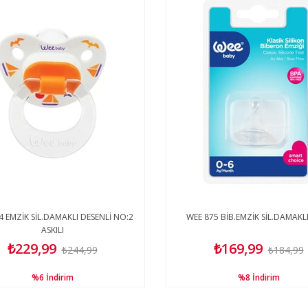
 EMZİK SİL.DAMAKLI DESENLİ NO:2
WEE 875 BİB.EMZİK SİL.DAMAKL
ASKILI
₺229,99
₺169,99
₺244,99
₺184,99
%6
İndirim
%8
İndirim