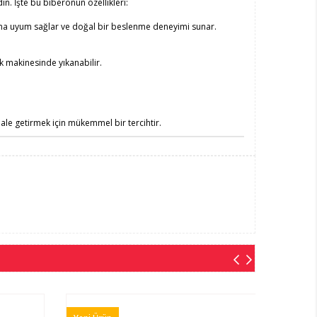
n. İşte bu biberonun özellikleri:
zına uyum sağlar ve doğal bir beslenme deneyimi sunar.
k makinesinde yıkanabilir.
le getirmek için mükemmel bir tercihtir.