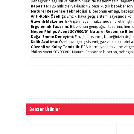
Bebeğinizin sağlıklı ve rahat bir şekilde beslenmesini sağlam
Kapasite
: 125 mililitre (yaklaşık 4.2 ons), küçük bebekler için
Naturel Response Teknolojisi
: Biberonun emziği, bebeğin
Anti-Kolik Özelliği
: Emzik, hava geçiş sistemi sayesinde ko
Güvenli Malzeme
: BPA içermeyen malzemeden üretilmiştir,
Ergonomik Tasarım
: Biberonun geniş ağızlı tasarımı, hem 
Neden Philips Avent SCY900/01 Naturel Response Bibe
Doğal Emme Deneyimi
: Emziğin tasarımı, bebeğinizin doğa
Kolik Azaltma
: Özel hava geçiş sistemi, gaz ve kolik riskini az
Güvenli ve Kolay Temizlik
: BPA içermeyen malzeme ve geniş
Philips Avent SCY900/01 Naturel Response biberon, bebeğiniz
Benzer Ürünler