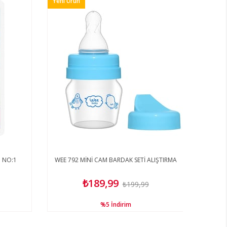
Yeni Ürün
I NO:1
WEE 792 MİNİ CAM BARDAK SETİ ALIŞTIRMA
₺189,99
₺199,99
%5
İndirim