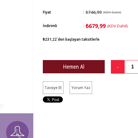
₺746,99
Fiyat
:
(KDV Dahil)
₺679,99
İndirimli
:
(KDV Dahil)
₺231,22
`den başlayan taksitlerle
Tavsiye Et
Yorum Yaz