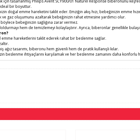
ak için tasarlanmış Philips Avent SCY900/01 Naturel Response biberonunu keşfedi
 ideal bir boyuttur.
izin doğal emme hareketini taklit eder. Emziğin akış hızı, bebeğinizin emme hı
lik ve gaz oluşumunu azaltarak bebeğinizin rahat etmesine yardımcı olur.
 böylece bebeğinizin sağlığına zarar vermez.
doldurmayı hem de temizlemeyi kolaylaştırır. Ayrıca, biberonlar genellikle bulaşı
ron?
l emme hareketlerini taklit ederek rahat bir beslenme sağlar.
altır.
 ağız tasarımı, biberonu hem güvenli hem de pratik kullanışlı kılar.
in beslenme ihtiyaçlarını karşılamak ve her beslenme zamanını daha konforlu ha