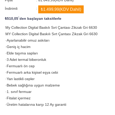
İndirimli
:
₺1.499,99
(KDV Dahil)
₺510,05
`den başlayan taksitlerle
My Collection Digital Baskılı Sırt Çantası Zikzak Gri 6630
MY Collection Digital Baskılı Sırt Çantası Zikzak Gri 6630
·Ayarlanabilir omuz askıları
·Geniş iç hacim
·Elde taşıma sapları
·3 Adet termal biberonluk
·Fermuarlı ön cep
·Fermuarlı arka kişisel eşya cebi
·Yan lastikli cepler
·Bebek sağlığına uygun malzeme
·1. sınıf fermuar
·Fitalat içermez
·Üretim hatalarına karşı 12 Ay garanti