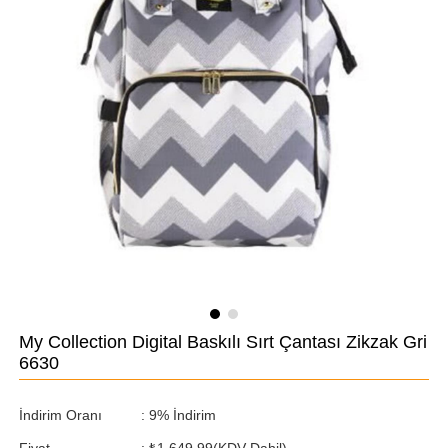
My Collection Digital Baskılı Sırt Çantası Zikzak Gri
6630
İndirim Oranı
:
9
%
İndirim
Fiyat
:
₺1.649,99
(KDV Dahil)