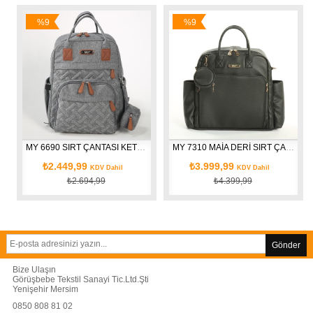
%9
%9
İndirim
İndirim
 VİZON
MY 6690 SIRT ÇANTASI KETEN LUCKY CÜZDANLI GRİ
MY 7310 MAİA DERİ SIRT ÇANTASI SİYAH
₺2.449,99
₺3.999,99
KDV Dahil
KDV Dahil
₺2.694,99
₺4.399,99
Gönder
Bize Ulaşın
Görüşbebe Tekstil Sanayi Tic.Ltd.Şti
Yenişehir Mersim
0850 808 81 02