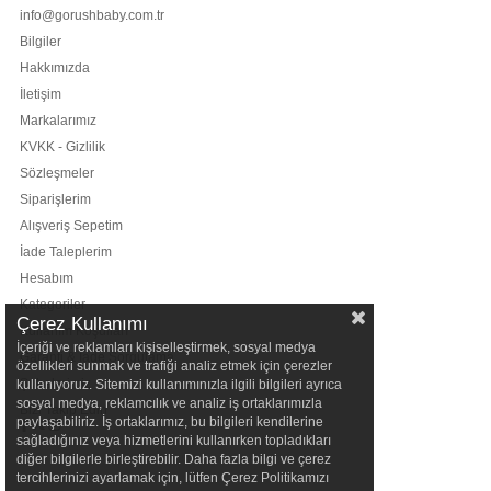
info@gorushbaby.com.tr
Bilgiler
Hakkımızda
İletişim
Markalarımız
KVKK - Gizlilik
Sözleşmeler
Siparişlerim
Alışveriş Sepetim
İade Taleplerim
Hesabım
Kategoriler
Çerez Kullanımı
Kullanım Koşulları
İçeriği ve reklamları kişiselleştirmek, sosyal medya
Garanti & İade Sorgulama
özellikleri sunmak ve trafiği analiz etmek için çerezler
Şubelerimiz
kullanıyoruz. Sitemizi kullanımınızla ilgili bilgileri ayrıca
sosyal medya, reklamcılık ve analiz iş ortaklarımızla
Bizi Takip Edin
paylaşabiliriz. İş ortaklarımız, bu bilgileri kendilerine
sağladığınız veya hizmetlerini kullanırken topladıkları
diğer bilgilerle birleştirebilir. Daha fazla bilgi ve çerez
tercihlerinizi ayarlamak için, lütfen Çerez Politikamızı