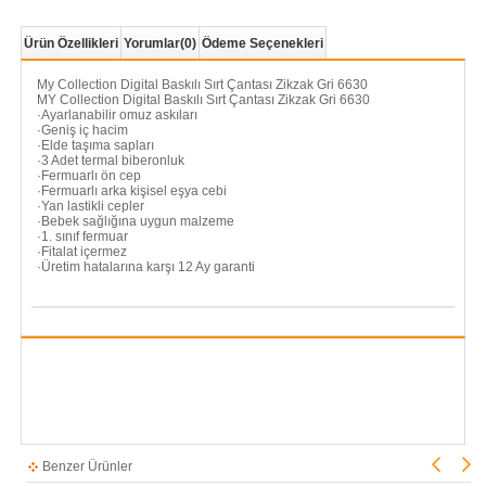
Ürün Özellikleri
Yorumlar
(0)
Ödeme Seçenekleri
My Collection Digital Baskılı Sırt Çantası Zikzak Gri 6630
MY Collection Digital Baskılı Sırt Çantası Zikzak Gri 6630
·Ayarlanabilir omuz askıları
·Geniş iç hacim
·Elde taşıma sapları
·3 Adet termal biberonluk
·Fermuarlı ön cep
·Fermuarlı arka kişisel eşya cebi
·Yan lastikli cepler
·Bebek sağlığına uygun malzeme
·1. sınıf fermuar
·Fitalat içermez
·Üretim hatalarına karşı 12 Ay garanti
Benzer Ürünler