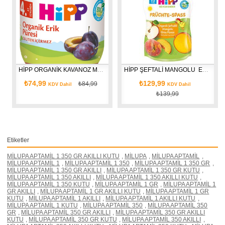
HİPP ORGANİK KAVANOZ MAMASI 125 GR.
HİPP ŞEFTALİ MANGOLU  ELMA PÜRESİ HİPPİS 100 GR.
₺74,99
₺129,99
₺84,99
KDV Dahil
KDV Dahil
₺139,99
Etiketler
MİLUPA APTAMİL 1 350 GR AKILLI KUTU
,
MİLUPA
,
MİLUPA APTAMİL
,
MİLUPA APTAMİL 1
,
MİLUPA APTAMİL 1 350
,
MİLUPA APTAMİL 1 350 GR
,
MİLUPA APTAMİL 1 350 GR AKILLI
,
MİLUPA APTAMİL 1 350 GR KUTU
,
MİLUPA APTAMİL 1 350 AKILLI
,
MİLUPA APTAMİL 1 350 AKILLI KUTU
,
MİLUPA APTAMİL 1 350 KUTU
,
MİLUPA APTAMİL 1 GR
,
MİLUPA APTAMİL 1
GR AKILLI
,
MİLUPA APTAMİL 1 GR AKILLI KUTU
,
MİLUPA APTAMİL 1 GR
KUTU
,
MİLUPA APTAMİL 1 AKILLI
,
MİLUPA APTAMİL 1 AKILLI KUTU
,
MİLUPA APTAMİL 1 KUTU
,
MİLUPA APTAMİL 350
,
MİLUPA APTAMİL 350
GR
,
MİLUPA APTAMİL 350 GR AKILLI
,
MİLUPA APTAMİL 350 GR AKILLI
KUTU
,
MİLUPA APTAMİL 350 GR KUTU
,
MİLUPA APTAMİL 350 AKILLI
,