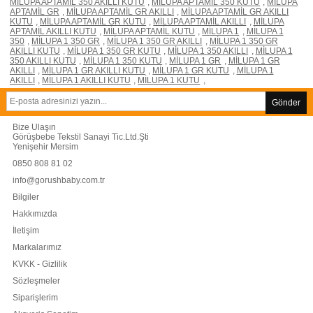
MİLUPA APTAMİL 350 AKILLI KUTU
,
MİLUPA APTAMİL 350 KUTU
,
MİLUPA
APTAMİL GR
,
MİLUPA APTAMİL GR AKILLI
,
MİLUPA APTAMİL GR AKILLI
KUTU
,
MİLUPA APTAMİL GR KUTU
,
MİLUPA APTAMİL AKILLI
,
MİLUPA
APTAMİL AKILLI KUTU
,
MİLUPA APTAMİL KUTU
,
MİLUPA 1
,
MİLUPA 1
350
,
MİLUPA 1 350 GR
,
MİLUPA 1 350 GR AKILLI
,
MİLUPA 1 350 GR
AKILLI KUTU
,
MİLUPA 1 350 GR KUTU
,
MİLUPA 1 350 AKILLI
,
MİLUPA 1
350 AKILLI KUTU
,
MİLUPA 1 350 KUTU
,
MİLUPA 1 GR
,
MİLUPA 1 GR
AKILLI
,
MİLUPA 1 GR AKILLI KUTU
,
MİLUPA 1 GR KUTU
,
MİLUPA 1
AKILLI
,
MİLUPA 1 AKILLI KUTU
,
MİLUPA 1 KUTU
,
Gönder
Bize Ulaşın
Görüşbebe Tekstil Sanayi Tic.Ltd.Şti
Yenişehir Mersim
0850 808 81 02
info@gorushbaby.com.tr
Bilgiler
Hakkımızda
İletişim
Markalarımız
KVKK - Gizlilik
Sözleşmeler
Siparişlerim