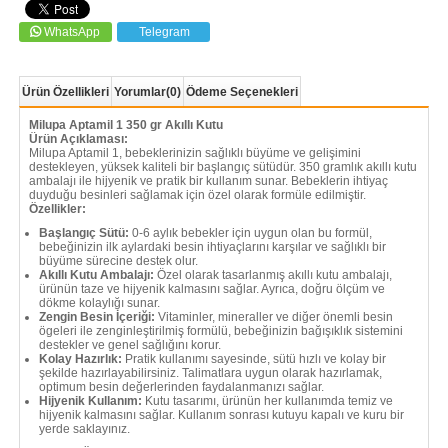
WhatsApp
Telegram
Ürün Özellikleri
Yorumlar
(0)
Ödeme Seçenekleri
Milupa Aptamil 1 350 gr Akıllı Kutu
Ürün Açıklaması:
Milupa Aptamil 1, bebeklerinizin sağlıklı büyüme ve gelişimini
destekleyen, yüksek kaliteli bir başlangıç sütüdür. 350 gramlık akıllı kutu
ambalajı ile hijyenik ve pratik bir kullanım sunar. Bebeklerin ihtiyaç
duyduğu besinleri sağlamak için özel olarak formüle edilmiştir.
Özellikler:
Başlangıç Sütü:
0-6 aylık bebekler için uygun olan bu formül,
bebeğinizin ilk aylardaki besin ihtiyaçlarını karşılar ve sağlıklı bir
büyüme sürecine destek olur.
Akıllı Kutu Ambalajı:
Özel olarak tasarlanmış akıllı kutu ambalajı,
ürünün taze ve hijyenik kalmasını sağlar. Ayrıca, doğru ölçüm ve
dökme kolaylığı sunar.
Zengin Besin İçeriği:
Vitaminler, mineraller ve diğer önemli besin
ögeleri ile zenginleştirilmiş formülü, bebeğinizin bağışıklık sistemini
destekler ve genel sağlığını korur.
Kolay Hazırlık:
Pratik kullanımı sayesinde, sütü hızlı ve kolay bir
şekilde hazırlayabilirsiniz. Talimatlara uygun olarak hazırlamak,
optimum besin değerlerinden faydalanmanızı sağlar.
Hijyenik Kullanım:
Kutu tasarımı, ürünün her kullanımda temiz ve
hijyenik kalmasını sağlar. Kullanım sonrası kutuyu kapalı ve kuru bir
yerde saklayınız.