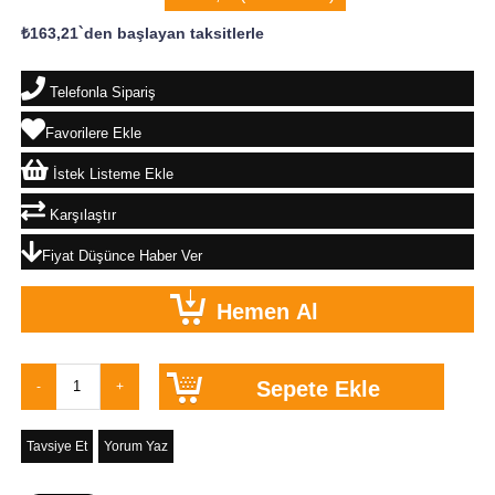
₺163,21
`den başlayan taksitlerle
Telefonla Sipariş
Favorilere Ekle
İstek Listeme Ekle
Karşılaştır
Fiyat Düşünce Haber Ver
Tavsiye Et
Yorum Yaz