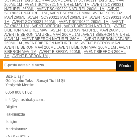
SCY90321 NATUREL MAVİ 260ML
,
AVENT SCY90321 NATUREL MAVİ
260ML 1M
,
AVENT SCY90321 NATUREL MAVİ 1M
,
AVENT SCY90321
NATUREL 260ML
,
AVENT SCY90321 NATUREL 260ML 1M
,
AVENT
SCY90321 NATUREL 1M
,
AVENT SCY90321 MAVİ
,
AVENT SCY90321
MAVİ 260ML
,
AVENT SCY90321 MAVİ 260ML 1M
,
AVENT SCY90321 MAVİ
1M
,
AVENT SCY90321 260ML
,
AVENT SCY90321 260ML 1M
,
AVENT
SCY90321 1M
,
AVENT BİBERON
,
AVENT BİBERON NATUREL
,
AVENT
BİBERON NATUREL MAVİ
,
AVENT BİBERON NATUREL MAVİ 260ML
,
AVENT BİBERON NATUREL MAVİ 260ML 1M
,
AVENT BİBERON NATUREL
MAVİ 1M
,
AVENT BİBERON NATUREL 260ML
,
AVENT BİBERON NATUREL
260ML 1M
,
AVENT BİBERON NATUREL 1M
,
AVENT BİBERON MAVİ
,
AVENT BİBERON MAVİ 260ML
,
AVENT BİBERON MAVİ 260ML 1M
,
AVENT
BİBERON MAVİ 1M
,
AVENT BİBERON 260ML
,
AVENT BİBERON 260ML
1M
,
AVENT BİBERON 1M
,
Gönder
Bize Ulaşın
Görüşbebe Tekstil Sanayi Tic.Ltd.Şti
Yenişehir Mersim
0850 808 81 02
info@gorushbaby.com.tr
Bilgiler
Hakkımızda
İletişim
Markalarımız
KVKK - Gizlilik