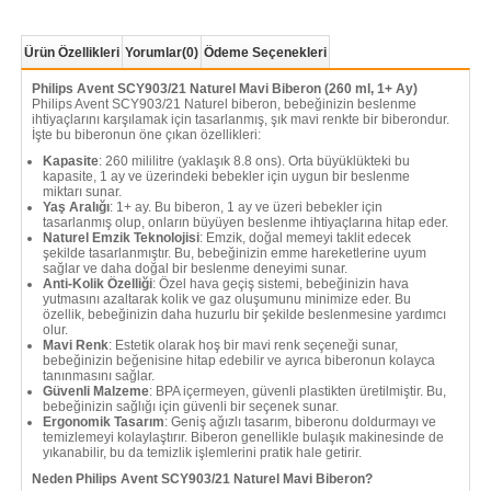
Ürün Özellikleri
Yorumlar
(0)
Ödeme Seçenekleri
Philips Avent SCY903/21 Naturel Mavi Biberon (260 ml, 1+ Ay)
Philips Avent SCY903/21 Naturel biberon, bebeğinizin beslenme
ihtiyaçlarını karşılamak için tasarlanmış, şık mavi renkte bir biberondur.
İşte bu biberonun öne çıkan özellikleri:
Kapasite
: 260 mililitre (yaklaşık 8.8 ons). Orta büyüklükteki bu
kapasite, 1 ay ve üzerindeki bebekler için uygun bir beslenme
miktarı sunar.
Yaş Aralığı
: 1+ ay. Bu biberon, 1 ay ve üzeri bebekler için
tasarlanmış olup, onların büyüyen beslenme ihtiyaçlarına hitap eder.
Naturel Emzik Teknolojisi
: Emzik, doğal memeyi taklit edecek
şekilde tasarlanmıştır. Bu, bebeğinizin emme hareketlerine uyum
sağlar ve daha doğal bir beslenme deneyimi sunar.
Anti-Kolik Özelliği
: Özel hava geçiş sistemi, bebeğinizin hava
yutmasını azaltarak kolik ve gaz oluşumunu minimize eder. Bu
özellik, bebeğinizin daha huzurlu bir şekilde beslenmesine yardımcı
olur.
Mavi Renk
: Estetik olarak hoş bir mavi renk seçeneği sunar,
bebeğinizin beğenisine hitap edebilir ve ayrıca biberonun kolayca
tanınmasını sağlar.
Güvenli Malzeme
: BPA içermeyen, güvenli plastikten üretilmiştir. Bu,
bebeğinizin sağlığı için güvenli bir seçenek sunar.
Ergonomik Tasarım
: Geniş ağızlı tasarım, biberonu doldurmayı ve
temizlemeyi kolaylaştırır. Biberon genellikle bulaşık makinesinde de
yıkanabilir, bu da temizlik işlemlerini pratik hale getirir.
Neden Philips Avent SCY903/21 Naturel Mavi Biberon?