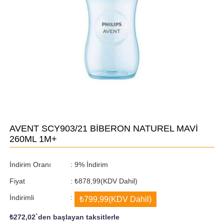
AVENT SCY903/21 BİBERON NATUREL MAVİ
260ML 1M+
İndirim Oranı
:
9
%
İndirim
Fiyat
:
₺878,99
(KDV Dahil)
İndirimli
:
₺799,99
(KDV Dahil)
₺272,02
`den başlayan taksitlerle